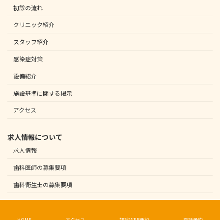
初診の流れ
クリニック紹介
スタッフ紹介
感染症対策
設備紹介
施設基準に関する掲示
アクセス
求人情報について
求人情報
歯科医師の募集要項
歯科衛生士の募集要項
Copyright © 新大阪デンタルクリニック｜東三国駅から徒歩3分の優しい歯医者 All
Rights Reserved.
HOME
アクセス
初診WEB予約
電話予約