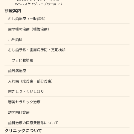
DSヘルスケアグループの一員です
診療案内
むし歯治療（一般歯科）
歯の根の治療（根管治療）
小児歯科
むし歯予防・歯周病予防・定期検診
フッ化物塗布
歯周病治療
入れ歯（総義歯・部分義歯）
歯ぎしり・くいしばり
審美セラミック治療
訪問歯科診療
歯科治療の医療費控除について
クリニックについて