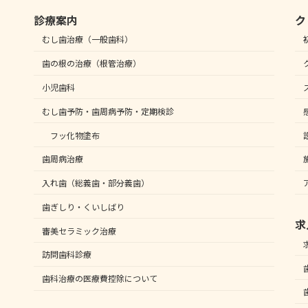
診療案内
ク
むし歯治療（一般歯科）
歯の根の治療（根管治療）
小児歯科
むし歯予防・歯周病予防・定期検診
フッ化物塗布
歯周病治療
入れ歯（総義歯・部分義歯）
歯ぎしり・くいしばり
求
審美セラミック治療
訪問歯科診療
歯科治療の医療費控除について