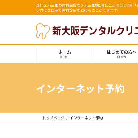
コ
ナ
淀川区東三国の歯科医院なら東三国駅1番出口より徒歩3分
ン
ビ
い方はご自宅で歯科診療を受けることができます。
テ
ゲ
ン
ー
ツ
シ
へ
ョ
ス
ン
ホーム
はじめての方へ
キ
に
HOME
FLOW
ッ
移
プ
動
インターネット予約
トップページ
インターネット予約