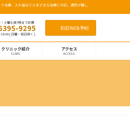
ック治療、入れ歯などさまざまな治療に対応。通院が難し
分｜土曜も夜7時まで診療
6395-9295
初診WEB予約
19:00 [ 日曜・祝日除く ]
クリニック紹介
アクセス
CLINIC
ACCESS