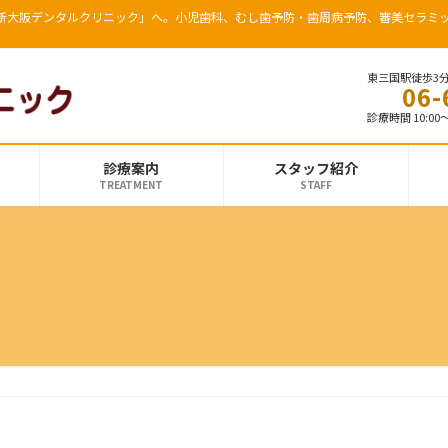
「新大阪デンタルクリニック」へ。小児歯科、むし歯予防・歯周病予防、審美セラミ
東三国駅徒歩3
06-
診療時間 10:00～
診療案内
スタッフ紹介
TREATMENT
STAFF